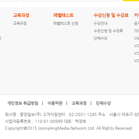
교육과정
레벨테스트
수강신청 및 수강료
커
교육과정
레벨테스트 신청
수강안내
공
[ENGLISH NEWS]
[ENGLISH NEWS]
[ENGLISH NEWS]
수강신청 및 수강료
TE
Clinton rejects
The untold story
CNN Students
내
단체수강
CN
Trump
of Dubai's firs...
News 2016-01-21
comparison...
VO
VO
VO
[ENGLISH NEWS]
[ENGLISH NEWS]
CNN Students
CNN Students
News 2016-01-20
News 2016-01-19
개인정보 취급방침 |
이용약관 |
교육과정 |
단체수강
회사명 : 중앙일보(주) 고객지원센터 : 02-2031-1285 주소 : 서울시 마포구 
사업자등록번호 : 110-81-00999 대표 : 박장희
[ENGLISH NEWS]
[ENGLISH NEWS]
[ENGLISH NEWS]
Copyright@2015 JoongAngMedia Network,Ltd. All Rights Reserved
CNN Students
Who Invented The
Chris Cuomo