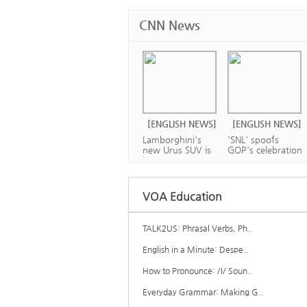
CNN News
[ENGLISH NEWS]
[ENGLISH NEWS]
Lamborghini's
'SNL' spoofs
new Urus SUV is
GOP's celebration
ba...
o...
VOA Education
TALK2US: Phrasal Verbs, Ph..
[ENGLISH NEWS]
[ENGLISH NEWS]
English in a Minute: Despe..
Apple is worth
Will Bezos ever
more than $1
How to Pronounce: /I/ Soun..
leave Amazon?
tril...
Everyday Grammar: Making G..