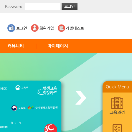
Password
커뮤니티
마이페이지
공지사항
수업현황
TED
월말평가서
CNN News
레벨테스트
VOA Education
1:1강사게시판
Quick Menu
VOA Entertainment
수강내역
VOA Business
요청사항
회원정보수정
교육과정