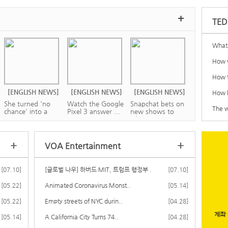
+
TED
What 
How w
How t
[ENGLISH NEWS]
[ENGLISH NEWS]
[ENGLISH NEWS]
How b
She turned 'no
Watch the Google
Snapchat bets on
The w
chance' into a
Pixel 3 answer ...
new shows to
su...
wi...
+
+
VOA Entertainment
[07.10]
[글로벌 나우] 하버드·MIT, 트럼프 행정부 ..
[07.10]
[ENGLISH NEWS]
[ENGLISH NEWS]
[ENGLISH NEWS]
[05.22]
Animated Coronavirus Monst..
[05.14]
Battle to save
Kavanaugh hears
How Instagram
[05.22]
beached sperm
Empty streets of NYC durin..
first cases on S...
can make or break
[04.28]
wha...
...
[05.14]
A California City Turns 74..
[04.28]