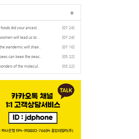
+
foods did your ancest..
[07.24]
omen will lead us to ..
[07.24]
he pandemic will shap..
[07.10]
ees can keep the peac..
[05.22]
onders of the molecul..
[05.22]