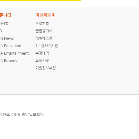
뮤니티
마이페이지
지사항
수업현황
D
월말평가서
N News
레벨테스트
A Education
1:1강사게시판
A Entertainment
수강내역
A Business
요청사항
회원정보수정
상암산로 48-6 중앙일보빌딩