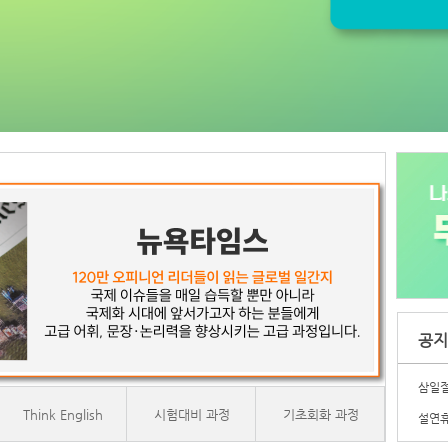
공지
삼일절
Think English
시험대비 과정
기초회화 과정
설연휴