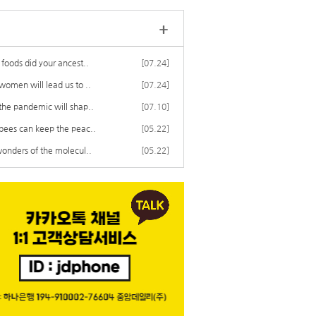
+
foods did your ancest..
[07.24]
omen will lead us to ..
[07.24]
he pandemic will shap..
[07.10]
ees can keep the peac..
[05.22]
onders of the molecul..
[05.22]