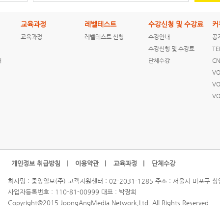
교육과정
레벨테스트
수강신청 및 수강료
커
교육과정
레벨테스트 신청
수강안내
공
[ENGLISH NEWS]
[ENGLISH NEWS]
[ENGLISH NEWS]
수강신청 및 수강료
TE
Clinton rejects
The untold story
CNN Students
내
단체수강
CN
Trump
of Dubai's firs...
News 2016-01-21
comparison...
VO
VO
VO
[ENGLISH NEWS]
[ENGLISH NEWS]
CNN Students
CNN Students
News 2016-01-20
News 2016-01-19
개인정보 취급방침 |
이용약관 |
교육과정 |
단체수강
회사명 : 중앙일보(주) 고객지원센터 : 02-2031-1285 주소 : 서울시 마포구 
사업자등록번호 : 110-81-00999 대표 : 박장희
[ENGLISH NEWS]
[ENGLISH NEWS]
[ENGLISH NEWS]
Copyright@2015 JoongAngMedia Network,Ltd. All Rights Reserved
CNN Students
Who Invented The
Chris Cuomo