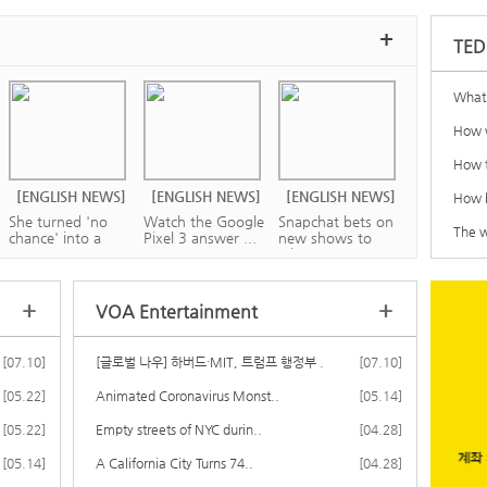
+
TED
What 
How w
How t
[ENGLISH NEWS]
[ENGLISH NEWS]
[ENGLISH NEWS]
How b
She turned 'no
Watch the Google
Snapchat bets on
The w
chance' into a
Pixel 3 answer ...
new shows to
su...
wi...
+
+
VOA Entertainment
[07.10]
[글로벌 나우] 하버드·MIT, 트럼프 행정부 ..
[07.10]
[ENGLISH NEWS]
[ENGLISH NEWS]
[ENGLISH NEWS]
[05.22]
Animated Coronavirus Monst..
[05.14]
Battle to save
Kavanaugh hears
How Instagram
[05.22]
beached sperm
Empty streets of NYC durin..
first cases on S...
can make or break
[04.28]
wha...
...
[05.14]
A California City Turns 74..
[04.28]