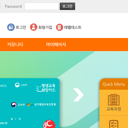
Password
커뮤니티
마이페이지
공지사항
수업현황
TED
월말평가서
CNN News
레벨테스트
VOA Education
1:1강사게시판
Quick Menu
VOA Entertainment
수강내역
VOA Business
요청사항
회원정보수정
교육과정