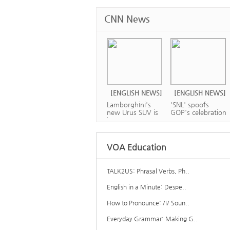
CNN News
[ENGLISH NEWS]
[ENGLISH NEWS]
Lamborghini's
'SNL' spoofs
new Urus SUV is
GOP's celebration
ba...
o...
VOA Education
TALK2US: Phrasal Verbs, Ph..
[ENGLISH NEWS]
[ENGLISH NEWS]
English in a Minute: Despe..
Apple is worth
Will Bezos ever
more than $1
How to Pronounce: /I/ Soun..
leave Amazon?
tril...
Everyday Grammar: Making G..