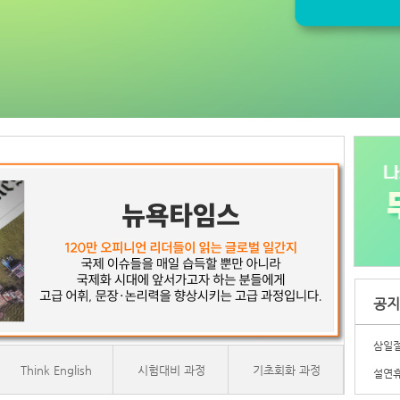
공지
삼일절
Think English
시험대비 과정
기초회화 과정
설연휴