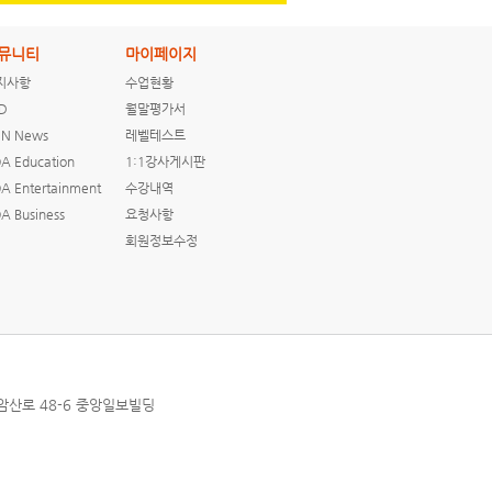
뮤니티
마이페이지
지사항
수업현황
D
월말평가서
N News
레벨테스트
A Education
1:1강사게시판
A Entertainment
수강내역
A Business
요청사항
회원정보수정
상암산로 48-6 중앙일보빌딩